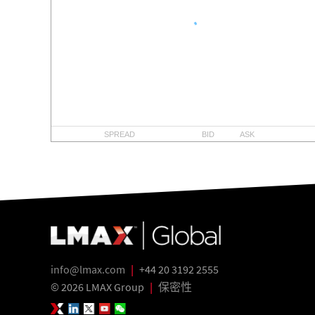
info@lmax.com
|
+44 20 3192 2555
© 2026 LMAX Group
|
保密性
LMAX Group Blog
LinkedIn
Twitter
YouTube
WeChat